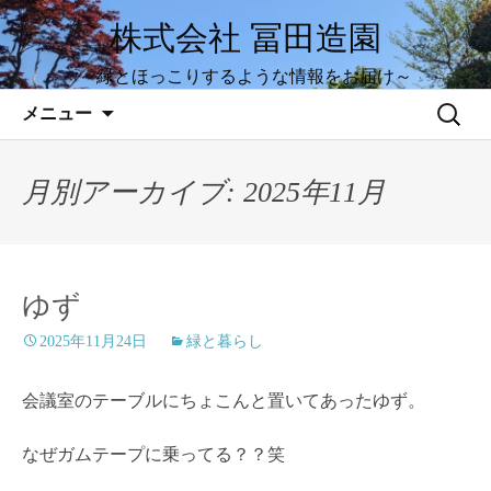
株式会社 冨田造園
～緑とほっこりするような情報をお届け～
コ
検
メニュー
ン
索:
テ
ン
月別アーカイブ: 2025年11月
ツ
へ
ス
キ
ゆず
ッ
2025年11月24日
緑と暮らし
プ
会議室のテーブルにちょこんと置いてあったゆず。
なぜガムテープに乗ってる？？笑