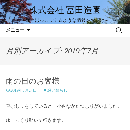
株式会社 冨田造園
～緑とほっこりするような情報をお届け～
コ
検
メニュー
ン
索:
テ
ン
月別アーカイブ: 2019年7月
ツ
へ
ス
キ
雨の日のお客様
ッ
2019年7月24日
緑と暮らし
プ
草むしりをしていると、小さなかたつむりがいました。
ゆーっくり動いて行きます。