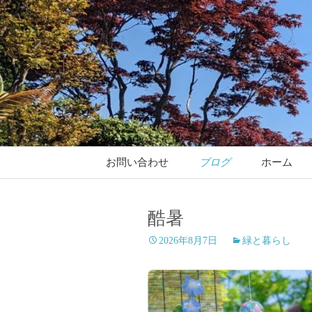
コ
お問い合わせ
ブログ
ホーム
ン
テ
ン
酷暑
ツ
2026年8月7日
緑と暮らし
へ
ス
キ
ッ
プ